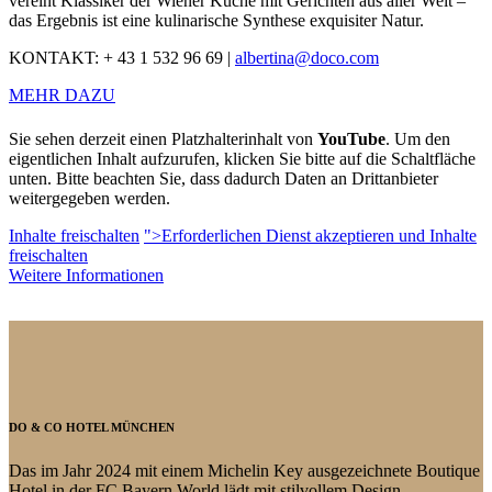
vereint Klassiker der Wiener Küche mit Gerichten aus aller Welt –
das Ergebnis ist eine kulinarische Synthese exquisiter Natur.
KONTAKT: + 43 1 532 96 69 |
albertina@doco.com
MEHR DAZU
Sie sehen derzeit einen Platzhalterinhalt von
YouTube
. Um den
eigentlichen Inhalt aufzurufen, klicken Sie bitte auf die Schaltfläche
unten. Bitte beachten Sie, dass dadurch Daten an Drittanbieter
weitergegeben werden.
Inhalte freischalten
">Erforderlichen Dienst akzeptieren und Inhalte
freischalten
Weitere Informationen
DO & CO HOTEL MÜNCHEN
Das im Jahr 2024 mit einem Michelin Key ausgezeichnete Boutique
Hotel in der FC Bayern World lädt mit stilvollem Design,