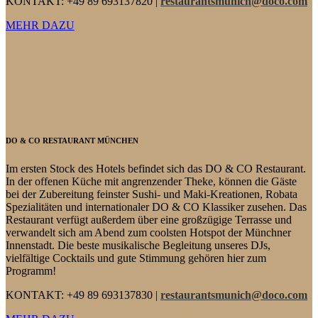
KONTAKT: +49 89 693137820 |
restaurantsmunich@doco.com
MEHR DAZU
DO & CO RESTAURANT MÜNCHEN
Im ersten Stock des Hotels befindet sich das DO & CO Restaurant.
In der offenen Küche mit angrenzender Theke, können die Gäste
bei der Zubereitung feinster Sushi- und Maki-Kreationen, Robata
Spezialitäten und internationaler DO & CO Klassiker zusehen. Das
Restaurant verfügt außerdem über eine großzügige Terrasse und
verwandelt sich am Abend zum coolsten Hotspot der Münchner
Innenstadt. Die beste musikalische Begleitung unseres DJs,
vielfältige Cocktails und gute Stimmung gehören hier zum
Programm!
KONTAKT: +49 89 693137830 |
restaurantsmunich@doco.com