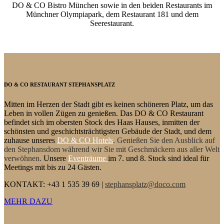
DO & CO Bistro München sowie in den beiden Restaurants im
Münchner Olympiapark, dem Restaurant 181 und dem
Seerestaurant.
DO & CO RESTAURANT STEPHANSPLATZ
Mitten im Herzen der Stadt gibt es keinen schöneren Platz, um das
Leben in vollen Zügen zu genießen. Das
DO & CO
Restaurant
befindet sich im obersten Stock des Haas Hauses, inmitten der
schönsten und geschichtsträchtigsten Gebäude der Stadt, und dem
zuhause unseres
DO & CO Hotels
. Genießen Sie den Ausblick auf
den Stephansdom während wir Sie mit Geschmäckern aus aller Welt
verwöhnen.
Unsere
Eventräume
im 7. und 8. Stock sind ideal für
Meetings mit bis zu 24 Gästen.
KONTAKT: +43 1 535 39 69 |
stephansplatz@doco.com
MEHR DAZU