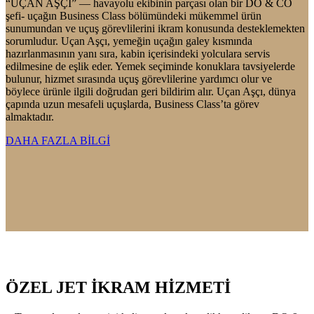
“UÇAN AŞÇI” — havayolu ekibinin parçası olan bir DO & CO
şefi- uçağın Business Class bölümündeki mükemmel ürün
sunumundan ve uçuş görevlilerini ikram konusunda desteklemekten
sorumludur. Uçan Aşçı, yemeğin uçağın galey kısmında
hazırlanmasının yanı sıra, kabin içerisindeki yolculara servis
edilmesine de eşlik eder. Yemek seçiminde konuklara tavsiyelerde
bulunur, hizmet sırasında uçuş görevlilerine yardımcı olur ve
böylece ürünle ilgili doğrudan geri bildirim alır. Uçan Aşçı, dünya
çapında uzun mesafeli uçuşlarda, Business Class’ta görev
almaktadır.
DAHA FAZLA BİLGİ
ÖZEL JET İKRAM HİZMETİ