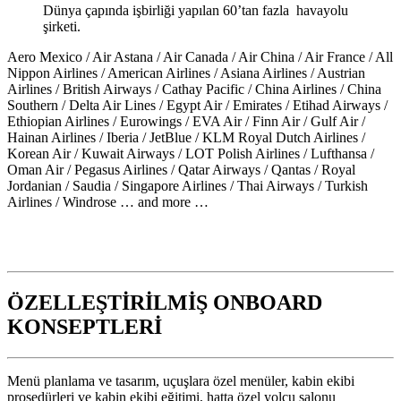
Dünya çapında işbirliği yapılan 60’tan fazla havayolu
şirketi.
Aero Mexico / Air Astana / Air Canada / Air China / Air France / All
Nippon Airlines / American Airlines / Asiana Airlines / Austrian
Airlines / British Airways / Cathay Pacific / China Airlines / China
Southern / Delta Air Lines / Egypt Air / Emirates / Etihad Airways /
Ethiopian Airlines / Eurowings / EVA Air / Finn Air / Gulf Air /
Hainan Airlines / Iberia / JetBlue / KLM Royal Dutch Airlines /
Korean Air / Kuwait Airways / LOT Polish Airlines / Lufthansa /
Oman Air / Pegasus Airlines / Qatar Airways / Qantas / Royal
Jordanian / Saudia / Singapore Airlines / Thai Airways / Turkish
Airlines / Windrose … and more …
ÖZELLEŞTİRİLMİŞ ONBOARD
KONSEPTLERİ
Menü planlama ve tasarım, uçuşlara özel menüler, kabin ekibi
prosedürleri ve kabin ekibi eğitimi, hatta özel yolcu salonu