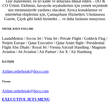
Taze malzemeler, en iyi kalite ve detaylara dikkat edilen – DO &
CO Ürünü. Ekibimiz, havayolu seyahatleriniz için yemek seçiminde
size memnuniyetle yardımcı olacaktır. Ayrıca konuklarınız ve
mürettebat ekipleriniz için, Çamaşırhane Hizmetleri, Uluslararası
Gazete, Çiçek gibi farklı hizmetler… ve daha fazlasını sunuyoruz.
ORTAK HAVA YOLLARI
LaudaMotion / Avcon Jet / Vista Jet / Private Flight / Goldeck Flug /
Netjets Europe / Qatar Executive / Qatar Amiri flight / Presidential
Flight Abu Dhabi / Royal Jet / Vienna Aircraft Handling / Magnum
Aviation / Jet Aviation / Air Partner / Air X / Air Hamburg
İLETİŞİM
Airline.orderbook@doco.com
Viyana
Airline.orderbook@doco.com
EXECUTIVE JETS MENU