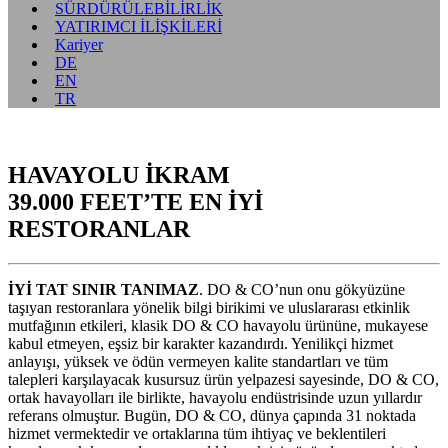
SÜRDÜRÜLEBİLİRLİK
YATIRIMCI İLİŞKİLERİ
Kariyer
DE
EN
TR
HAVAYOLU İKRAM
39.000 FEET’TE EN İYİ
RESTORANLAR
İYİ TAT SINIR TANIMAZ
. DO & CO’nun onu gökyüzüne
taşıyan restoranlara yönelik bilgi birikimi ve uluslararası etkinlik
mutfağının etkileri, klasik DO & CO havayolu ürününe, mukayese
kabul etmeyen, eşsiz bir karakter kazandırdı. Yenilikçi hizmet
anlayışı, yüksek ve ödün vermeyen kalite standartları ve tüm
talepleri karşılayacak kusursuz ürün yelpazesi sayesinde, DO & CO,
ortak havayolları ile birlikte, havayolu endüstrisinde uzun yıllardır
referans olmuştur. Bugün, DO & CO, dünya çapında 31 noktada
hizmet vermektedir ve ortaklarına tüm ihtiyaç ve beklentileri