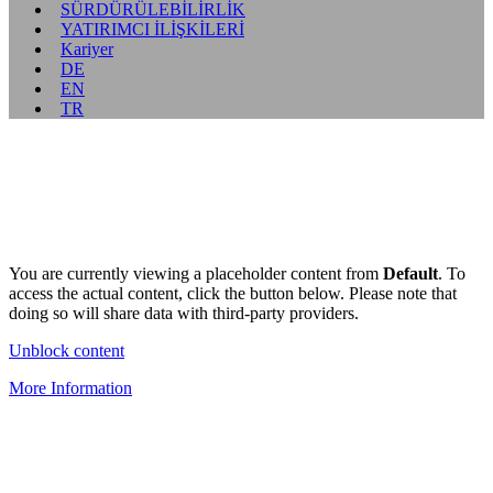
SÜRDÜRÜLEBİLİRLİK
YATIRIMCI İLİŞKİLERİ
Kariyer
DE
EN
TR
You are currently viewing a placeholder content from
Default
. To
access the actual content, click the button below. Please note that
doing so will share data with third-party providers.
Unblock content
More Information