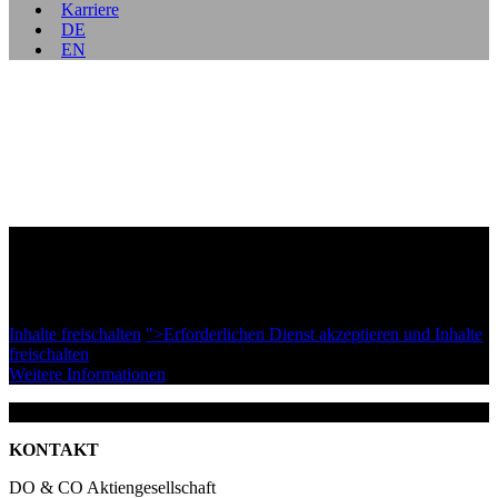
Karriere
DE
EN
Sie sehen derzeit einen Platzhalterinhalt von
YouTube
. Um den
eigentlichen Inhalt aufzurufen, klicken Sie bitte auf die Schaltfläche
unten. Bitte beachten Sie, dass dadurch Daten an Drittanbieter
weitergegeben werden.
Inhalte freischalten
">Erforderlichen Dienst akzeptieren und Inhalte
freischalten
Weitere Informationen
KONTAKT
DO & CO Aktiengesellschaft