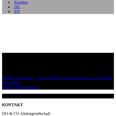
Karriere
DE
EN
Sie sehen derzeit einen Platzhalterinhalt von
YouTube
. Um den
eigentlichen Inhalt aufzurufen, klicken Sie bitte auf die Schaltfläche
unten. Bitte beachten Sie, dass dadurch Daten an Drittanbieter
weitergegeben werden.
Inhalte freischalten
">Erforderlichen Dienst akzeptieren und Inhalte
freischalten
Weitere Informationen
KONTAKT
DO & CO Aktiengesellschaft