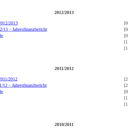
2012/2013
 2012/2013
[0
2/13 – Jahresfinanzbericht
[0
le
[0
[1
[1
2011/2012
 2011/2012
[2
1/12 – Jahresfinanzbericht
[2
le
[0
[1
[1
2
010/2011