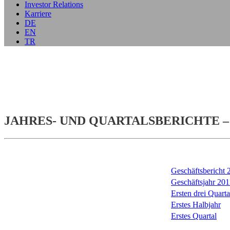
Investor Relations
Karriere
DE
EN
TR
JAHRES- UND QUARTALSBERICHTE –
Geschäftsbericht
Geschäftsjahr 201
Ersten drei Quarta
Erstes Halbjahr
Erstes Quartal